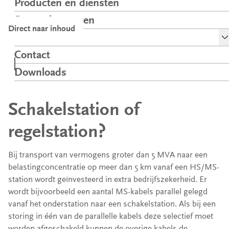
Producten en diensten
Samen innoveren
Direct naar inhoud
To
Over ons
Kennis
Schakelstation of
Ontwerpen en
Contact
Home
over
regelstation?
bedrijfsvoering
netten
Downloads
Opent in een nieuw tabblad
Schakelstation of
regelstation?
Bij transport van vermogens groter dan 5 MVA naar een
belastingconcentratie op meer dan 5 km vanaf een HS/MS-
station wordt geïnvesteerd in extra bedrijfszekerheid. Er
wordt bijvoorbeeld een aantal MS-kabels parallel gelegd
vanaf het onderstation naar een schakelstation. Als bij een
storing in één van de parallelle kabels deze selectief moet
worden afgeschakeld kunnen de overige kabels de