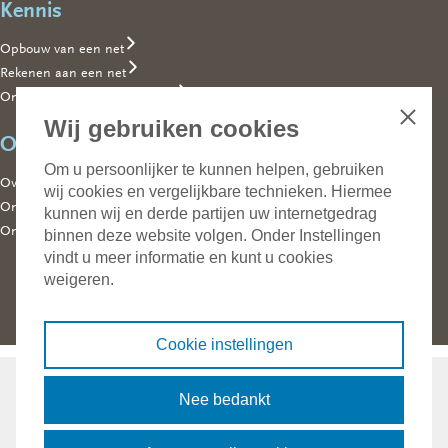
Kennis
Opbouw van een net
Rekenen aan een net
Ontwerpen en bedrijfsvoering
Wij gebruiken cookies
Sluiten
Organisatie
Om u persoonlijker te kunnen helpen, gebruiken
Over ons
wij cookies en vergelijkbare technieken. Hiermee
Ons team
kunnen wij en derde partijen uw internetgedrag
Onderdeel van Technolution
binnen deze website volgen. Onder Instellingen
vindt u meer informatie en kunt u cookies
weigeren.
Contact
Cookie instellingen
Phase to Phase
Building 026
Nee bedankt
6811 DG Arnhem
Koningstraat 27-1d
+ 31 26 352 37 00