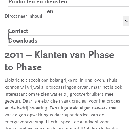
Producten en diensten
Samen innoveren
Direct naar inhoud
To
Over ons
Kalender 2011
Kennis over
Phase to Phase
Home
Contact
Klanten
netten
kalender
Downloads
Opent in een nieuw tabblad
2011 – Klanten van Phase
to Phase
Elektriciteit speelt een belangrijke rol in ons leven. Thuis
kennen wij vrijwel alle toepassingen ervan, maar het is ook
interessant om te zien wat er bij grootverbruikers mee
gebeurt. Daar is elektriciteit vaak cruciaal voor het proces
en de bedrijfsvoering. Een uitgebreid eigen netwerk met
vaak eigen opwekking is daarbij onderdeel van de
energievoorziening. Hierbij speelt de aandacht voor
duurzaamheid een steeds grotere rol. Met deze kalender