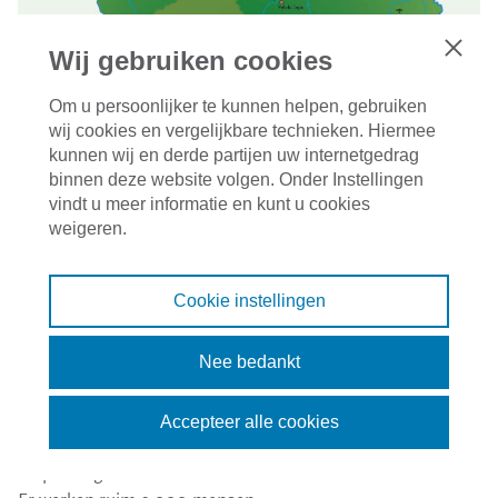
Wij gebruiken cookies
Sluiten
Om u persoonlijker te kunnen helpen, gebruiken
wij cookies en vergelijkbare technieken. Hiermee
kunnen wij en derde partijen uw internetgedrag
binnen deze website volgen. Onder Instellingen
vindt u meer informatie en kunt u cookies
weigeren.
Tata Steel IJmuiden
Cookie instellingen
Sinds de overname van Corus in 2007 is Tata Steel één van
de grootste staalconcerns ter wereld.
Nee bedankt
In de Nederlandse vestiging in IJmuiden wordt jaarlijks 6,9
miljoen ton hoogwaardig staal geproduceerd. In IJmuiden
Accepteer alle cookies
worden alleen ‘platte’ producten gemaakt voor de auto- en
verpakkingsindustrie en de bouw.