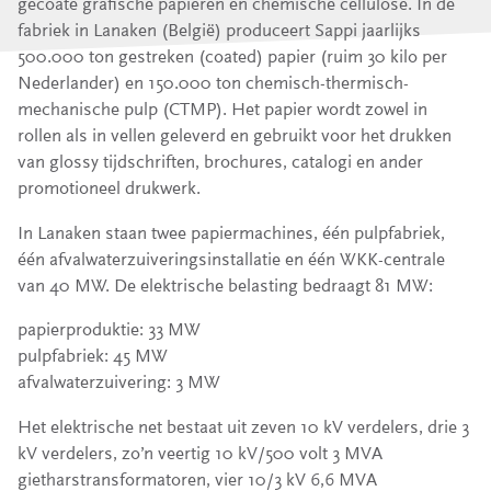
gecoate grafische papieren en chemische cellulose. In de
fabriek in Lanaken (België) produceert Sappi jaarlijks
500.000 ton gestreken (coated) papier (ruim 30 kilo per
Nederlander) en 150.000 ton chemisch-thermisch-
mechanische pulp (CTMP). Het papier wordt zowel in
rollen als in vellen geleverd en gebruikt voor het drukken
van glossy tijdschriften, brochures, catalogi en ander
promotioneel drukwerk.
In Lanaken staan twee papiermachines, één pulpfabriek,
één afvalwaterzuiveringsinstallatie en één WKK-centrale
van 40 MW. De elektrische belasting bedraagt 81 MW:
papierproduktie: 33 MW
pulpfabriek: 45 MW
afvalwaterzuivering: 3 MW
Het elektrische net bestaat uit zeven 10 kV verdelers, drie 3
kV verdelers, zo’n veertig 10 kV/500 volt 3 MVA
gietharstransformatoren, vier 10/3 kV 6,6 MVA