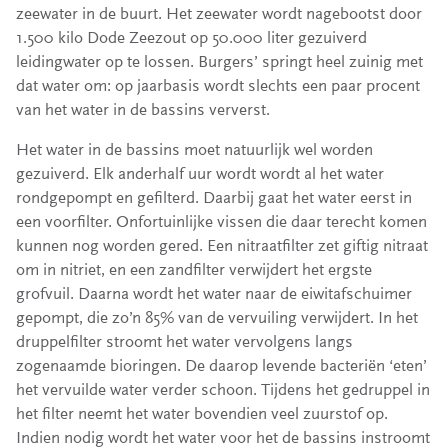
zeewater in de buurt. Het zeewater wordt nagebootst door
1.500 kilo Dode Zeezout op 50.000 liter gezuiverd
leidingwater op te lossen. Burgers’ springt heel zuinig met
dat water om: op jaarbasis wordt slechts een paar procent
van het water in de bassins ververst.
Het water in de bassins moet natuurlijk wel worden
gezuiverd. Elk anderhalf uur wordt wordt al het water
rondgepompt en gefilterd. Daarbij gaat het water eerst in
een voorfilter. Onfortuinlijke vissen die daar terecht komen
kunnen nog worden gered. Een nitraatfilter zet giftig nitraat
om in nitriet, en een zandfilter verwijdert het ergste
grofvuil. Daarna wordt het water naar de eiwitafschuimer
gepompt, die zo’n 85% van de vervuiling verwijdert. In het
druppelfilter stroomt het water vervolgens langs
zogenaamde bioringen. De daarop levende bacteriën ‘eten’
het vervuilde water verder schoon. Tijdens het gedruppel in
het filter neemt het water bovendien veel zuurstof op.
Indien nodig wordt het water voor het de bassins instroomt