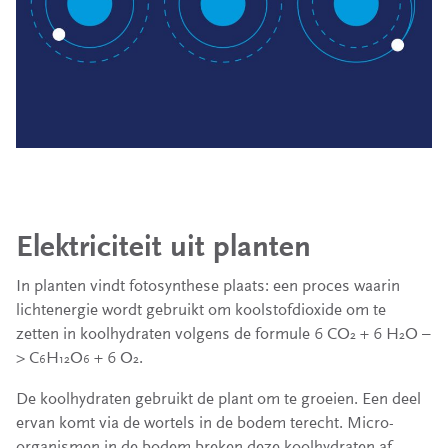
Elektriciteit uit planten
In planten vindt fotosynthese plaats: een proces waarin
lichtenergie wordt gebruikt om koolstofdioxide om te
zetten in koolhydraten volgens de formule 6 CO
+ 6 H
O –
2
2
> C
H
O
+ 6 O
.
6
12
6
2
De koolhydraten gebruikt de plant om te groeien. Een deel
ervan komt via de wortels in de bodem terecht. Micro-
organismen in de bodem breken deze koolhydraten af.