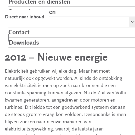
Producten en diensten
Samen innoveren
Direct naar inhoud
To
Over ons
Kalender 2012
Kennis over
Phase to Phase
Home
Contact
Nieuwe energie
netten
kalender
Downloads
Opent in een nieuw tabblad
2012 – Nieuwe energie
Elektriciteit gebruiken wij elke dag. Maar het moet
natuurlijk ook opgewekt worden. Al sinds de ontdekking
van elektriciteit is men op zoek naar bronnen die een
constante spanning kunnen afgeven. Na de Zuil van Volta
kwamen generatoren, aangedreven door motoren en
turbines. Dit leidde tot een goedwerkend systeem dat aan
de steeds grotere vraag kon voldoen. Desondanks is men
blijven zoeken naar nieuwe manieren van
elektriciteitsopwekking, waarbij de laatste jaren