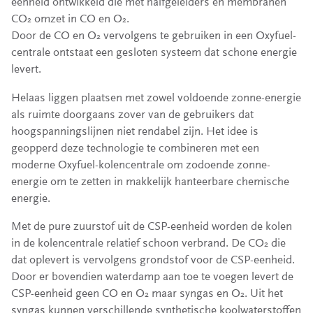
eenheid ontwikkeld die met halfgeleiders en membranen
CO
omzet in CO en O
.
2
2
Door de CO en O
vervolgens te gebruiken in een Oxyfuel-
2
centrale ontstaat een gesloten systeem dat schone energie
levert.
Helaas liggen plaatsen met zowel voldoende zonne-energie
als ruimte doorgaans zover van de gebruikers dat
hoogspanningslijnen niet rendabel zijn. Het idee is
geopperd deze technologie te combineren met een
moderne Oxyfuel-kolencentrale om zodoende zonne-
energie om te zetten in makkelijk hanteerbare chemische
energie.
Met de pure zuurstof uit de CSP-eenheid worden de kolen
in de kolencentrale relatief schoon verbrand. De CO
die
2
dat oplevert is vervolgens grondstof voor de CSP-eenheid.
Door er bovendien waterdamp aan toe te voegen levert de
CSP-eenheid geen CO en O
maar syngas en O
. Uit het
2
2
syngas kunnen verschillende synthetische koolwaterstoffen