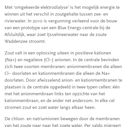
Met ‘omgekeerde elektrodialyse’ is het mogelijk energie te
winnen uit het verschil in zoutgehalte tussen zee- en
rivierwater. In 2010 is vergunning verleend voor de bouw
van een prototype van een Blue Energy-centrale bij de
Afsluitdijk, waar zoet IJsselmeerwater naar de zoute
Waddenzee stroomt.
Zout valt in een oplossing uiteen in positieve kationen
(Na+) en negatieve (Cl–) anionen. In de centrale bevinden
zich twee soorten membranen: anionmembranen die alleen
Cl– doorlaten en kationmembranen die alleen de Na+
doorlaten. Door afwisselend anion- en kationmembranen te
plaatsen is de centrale opgedeeld in twee typen cellen: één
met het anionmembraan links ten opzichte van het
kationmembraan, en de ander net andersom. In elke cel
stromen zout en zoet water langs elkaar heen.
De chloor- en natriumionen bewegen door de membranen
van het zoute naar naar het zoete water. Per saldo migreert