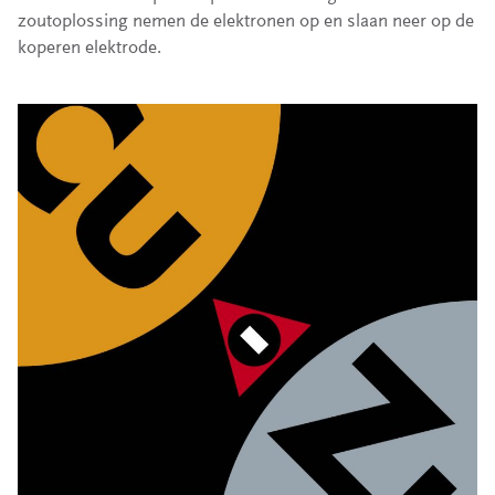
zoutoplossing nemen de elektronen op en slaan neer op de
koperen elektrode.