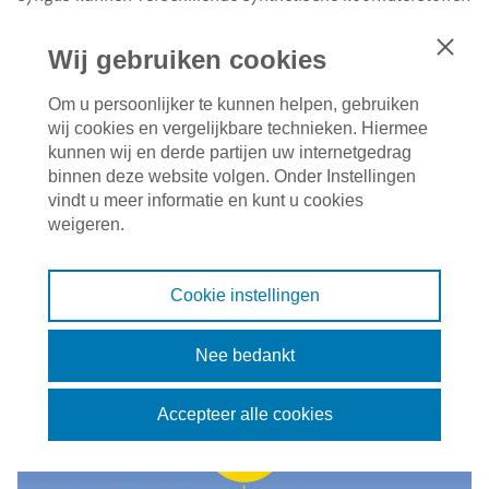
worden gemaakt, die per schip of pijplijn kunnen worden
getransporteerd. Bij het gebruik van deze koolwaterstoffen
Wij gebruiken cookies
Sluiten
komt natuurlijk wel weer CO
vrij. In het totale proces is de
2
energie-opbrengst per ton CO
echter tot ruim drie keer
2
Om u persoonlijker te kunnen helpen, gebruiken
hoger.
wij cookies en vergelijkbare technieken. Hiermee
kunnen wij en derde partijen uw internetgedrag
De koolwaterstoffen kunnen natuurlijk ook als grondstof
binnen deze website volgen. Onder Instellingen
voor andere chemische processen dienen en daarmee de
vindt u meer informatie en kunt u cookies
ontwikkeling van zonnige landen met steenkool
weigeren.
bevorderen.
Met dank aan Han Raas
Cookie instellingen
Nee bedankt
Accepteer alle cookies