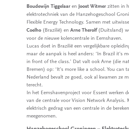
en
zitten in h
Boudewijn Tiggelaar
Joost Witmer
elektrotechniek van de Hanzehogeschool Gron
Flexible Energy Technology. Samen met uitwiss
(Brazilië) en
(Duitsland) we
Coelho
Arne Therolf
voor de nieuwe kolencentrale in Eemshaven.
Lucas doet in Brazilië een vergelijkbare opleiding
maar de aanpak is heel anders: ‘In Brazil it’s mo
in front of the class.’ Dat valt ook Arne (die n
Bremen) op: ‘It’s more like a school. You can ta
Nederland bevalt ze goed, ook al kwamen ze min
terecht.
In het Eemshavenproject voor Essent werken d
van de centrale voor Vision Network Analysis.
elektrisch gedrag van een centrale in de berek
meegenomen.
Hanzehogeschool Groningen – Elektrotech