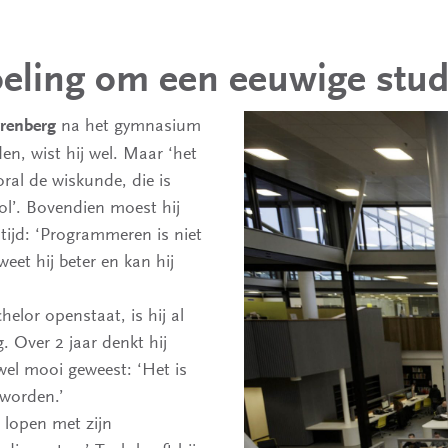
oeling om een eeuwige stud
na het gymnasium
rrenberg
en, wist hij wel. Maar ‘het
ooral de wiskunde, die is
ol’. Bovendien moest hij
tijd: ‘Programmeren is niet
weet hij beter en kan hij
elor openstaat, is hij al
. Over 2 jaar denkt hij
 wel mooi geweest: ‘Het is
 worden.’
n lopen met zijn