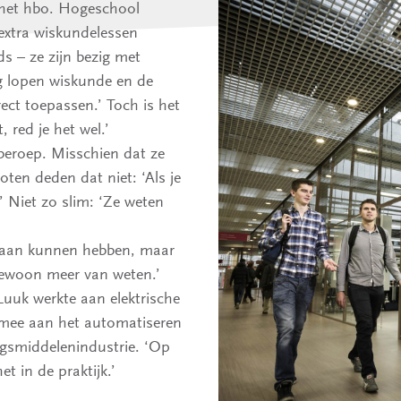
 het hbo. Hogeschool
extra wiskundelessen
 – ze zijn bezig met
ng lopen wiskunde en de
rect toepassen.’ Toch is het
 red je het wel.’
beroep. Misschien dat ze
ten deden dat niet: ‘Als je
.’ Niet zo slim: ‘Ze weten
 baan kunnen hebben, maar
 gewoon meer van weten.’
uuk werkte aan elektrische
 mee aan het automatiseren
ngsmiddelenindustrie. ‘Op
t in de praktijk.’