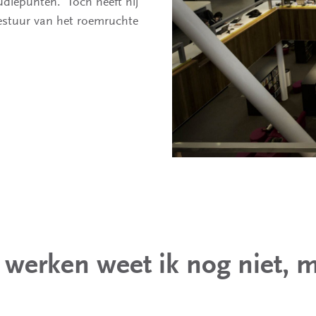
udiepunten.’ Toch heeft hij
 bestuur van het roemruchte
 werken weet ik nog niet, m