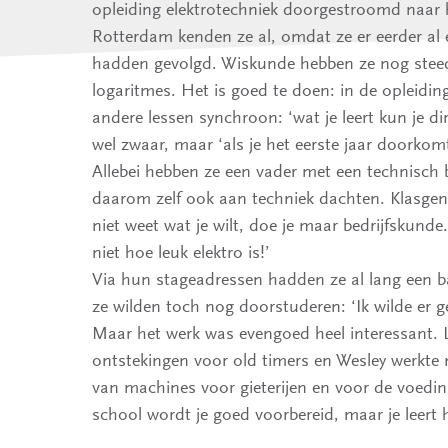
opleiding elektrotechniek doorgestroomd naar
Rotterdam kenden ze al, omdat ze er eerder al 
hadden gevolgd. Wiskunde hebben ze nog steeds
logaritmes. Het is goed te doen: in de opleidi
andere lessen synchroon: ‘wat je leert kun je di
wel zwaar, maar ‘als je het eerste jaar doorkomt,
Allebei hebben ze een vader met een technisch 
daarom zelf ook aan techniek dachten. Klasgeno
niet weet wat je wilt, doe je maar bedrijfskunde
niet hoe leuk elektro is!’
Via hun stageadressen hadden ze al lang een
ze wilden toch nog doorstuderen: ‘Ik wilde er
Maar het werk was evengoed heel interessant. L
ontstekingen voor old timers en Wesley werkte
van machines voor gieterijen en voor de voedi
school wordt je goed voorbereid, maar je leert he