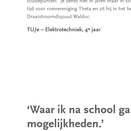
studiepunten: ‘Je denkt niet in jaren maar in st
tijd voor roeivereniging Theta en zit hij in het
Draaistroomdispuut Waldur.
e
TU/e – Elektrotechniek, 4
jaar
‘Waar ik na school ga
mogelijkheden.’