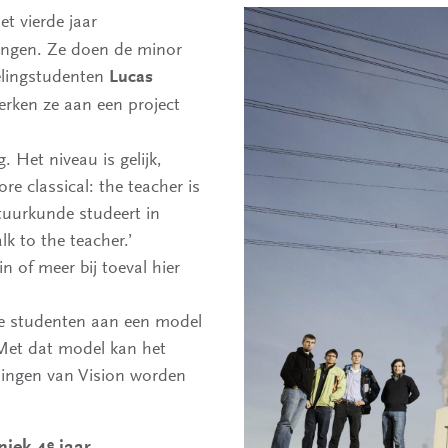
et vierde jaar
ingen. Ze doen de minor
elingstudenten
Lucas
rken ze aan een project
. Het niveau is gelijk,
re classical: the teacher is
atuurkunde studeert in
lk to the teacher.’
 of meer bij toeval hier
e studenten aan een model
 Met dat model kan het
eningen van Vision worden
e
niek 4
jaar