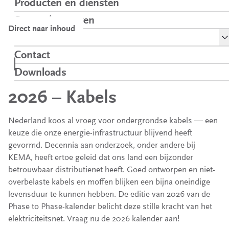
Producten en diensten
Samen innoveren
Direct naar inhoud
To
Over ons
Onze volgende
Kennis over
Phase to Phase
Home
Contact
kalender
netten
kalender
Downloads
Opent in een nieuw tabblad
2026 – Kabels
Nederland koos al vroeg voor ondergrondse kabels — een
keuze die onze energie-infrastructuur blijvend heeft
gevormd. Decennia aan onderzoek, onder andere bij
KEMA, heeft ertoe geleid dat ons land een bijzonder
betrouwbaar distributienet heeft. Goed ontworpen en niet-
overbelaste kabels en moffen blijken een bijna oneindige
levensduur te kunnen hebben. De editie van 2026 van de
Phase to Phase-kalender belicht deze stille kracht van het
elektriciteitsnet. Vraag nu de 2026 kalender aan!