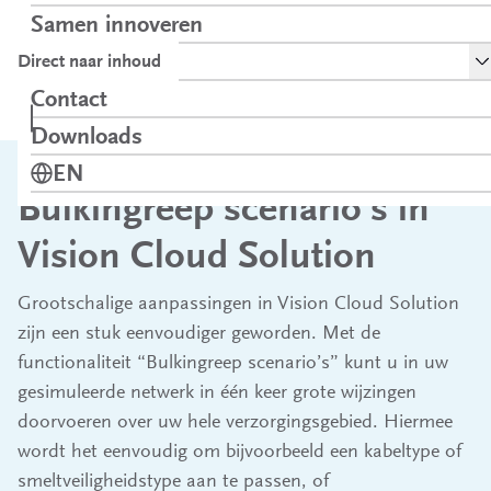
Samen innoveren
To
Over ons
Direct naar inhoud
Bulkingreep scenario’s in Vision Cloud
Contact
Home
Nieuws
Solution
Downloads
Opent in een nieuw tabblad
Verander taal naar
EN
Bulkingreep scenario’s in
Vision Cloud Solution
Grootschalige aanpassingen in Vision Cloud Solution
zijn een stuk eenvoudiger geworden. Met de
functionaliteit “Bulkingreep scenario’s” kunt u in uw
gesimuleerde netwerk in één keer grote wijzingen
doorvoeren over uw hele verzorgingsgebied. Hiermee
wordt het eenvoudig om bijvoorbeeld een kabeltype of
smeltveiligheidstype aan te passen, of