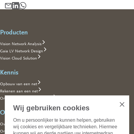
Deel artikel per mail, opent in een nieuw tabblad
Footer
Deel artikel op LinkedIn, opent in een nieuw tabblad
Deel artikel op WhatsApp, opent in een nieuw tabblad
Producten
Vision Network Analysis
Gaia LV Network Design
Vision Cloud Solution
Kennis
Opbouw van een net
Rekenen aan een net
Ontwerpen en bedrijfsvoering
Wij gebruiken cookies
Sluiten
Organisatie
Om u persoonlijker te kunnen helpen, gebruiken
Over ons
wij cookies en vergelijkbare technieken. Hiermee
Ons team
kunnen wij en derde partijen uw internetgedrag