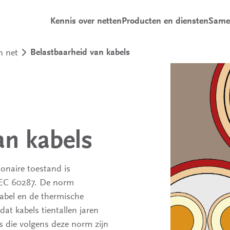
Kennis over netten
Producten en diensten
Same
n net
Belastbaarheid van kabels
an kabels
onaire toestand is
IEC 60287. De norm
kabel en de thermische
t kabels tientallen jaren
s die volgens deze norm zijn