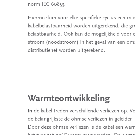
norm IEC 60853.
Hiermee kan voor elke specifieke cyclus een m
kabelbelastbaarheid worden uitgerekend, die gro
belastbaarheid. Ook kan de mogelijkheid voor ee
stroom (noodstroom) in het geval van een oms
distributienet worden uitgerekend.
Warmteontwikkeling
In de kabel treden verschillende verliezen op. V
de belangrijkste de ohmse verliezen in geleider
Door deze ohmse verliezen is de kabel een warm
het type tot 90ºC warm mag worden. De warmte